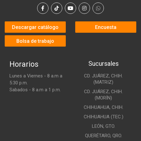
Descargar catálogo
Encuesta
Bolsa de trabajo
Horarios
Sucursales
Lunes a Viernes - 8 a.m a
CD. JUÁREZ, CHIH.
(MATRIZ)
5:30 p.m.
Sabados - 8 a.m a 1 p.m.
CD. JUÁREZ, CHIH.
(MORÍN)
CHIHUAHUA, CHIH.
CHIHUAHUA (TEC.)
LEÓN, GTO.
QUERÉTARO, QRO.